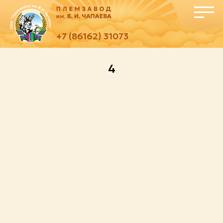
+7 (86162) 31073
4